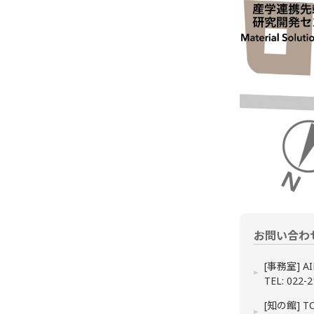
お問い合わ
[事務室] A
TEL: 022-
[知の館] TOK