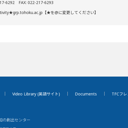
217-6292 FAX: 022-217-6293
reativity★grp.tohoku.ac.jp【★を@に変更してください】
Video Library (英語サイト)
Documents
TFCフ
 知の創出センター