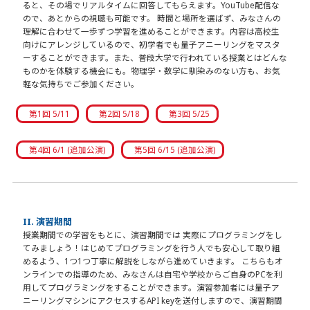
ると、その場でリアルタイムに回答してもらえます。YouTube配信な
ので、あとからの視聴も可能です。 時間と場所を選ばず、みなさんの
理解に合わせて一歩ずつ学習を進めることができます。内容は高校生
向けにアレンジしているので、初学者でも量子アニーリングをマスタ
ーすることができます。また、普段大学で行われている授業とはどんな
ものかを体験する機会にも。物理学・数学に馴染みのない方も、お気
軽な気持ちでご参加ください。
第1回 5/11
第2回 5/18
第3回 5/25
第4回 6/1 (追加公演)
第5回 6/15 (追加公演)
II. 演習期間
授業期間での学習をもとに、演習期間では 実際にプログラミングをし
てみましょう！はじめてプログラミングを行う人でも安心して取り組
めるよう、1つ1つ丁寧に解説をしながら進めていきます。 こちらもオ
ンラインでの指導のため、みなさんは自宅や学校からご自身のPCを利
用してプログラミングをすることができます。演習参加者には量子ア
ニーリングマシンにアクセスするAPI keyを送付しますので、演習期間