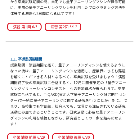
から卒業試験期間の間、自宅でも量子アニーリングマシンが操作可能
に。実際の量子アニーリングマシンを利用したプログラミング方法を
体得する濃密な2日間になるはずです！
演習 第1回 6/5
演習 第2回 6/12
III. 卒業試験期間
授業期間・演習期間を経て、量子アニーリングマシンを使えるように
なった後は、量子アニーリングマシンを活用し、産業界にひそむ難題
を解くことができる人材となるべく、卒業試験を受けましょう！演習
期間終了後の卒業試験に合格すると、12月に開催予定の「量子アニー
リングソリューションコンテスト」への参加資格が得られます。卒業
試験に合格すると、T-QARD(東北大学量子アニーリング研究開発セン
ター)で一緒に量子アニーリングに関する研究を行うことが可能に。 つ
まり、高校生でも学部生、社会人でも、世界から注目されている研究
活動に参加できるということです。研究活動に必要な量子アニーリン
グマシンの利用を継続しながら、研究者としての一歩を踏みだせま
す！
卒業試験 前編 6/29
卒業試験 後編 6/30